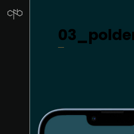
03_polde