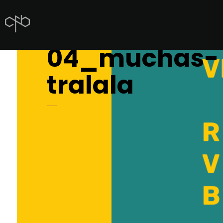
04_muchas-
tralala