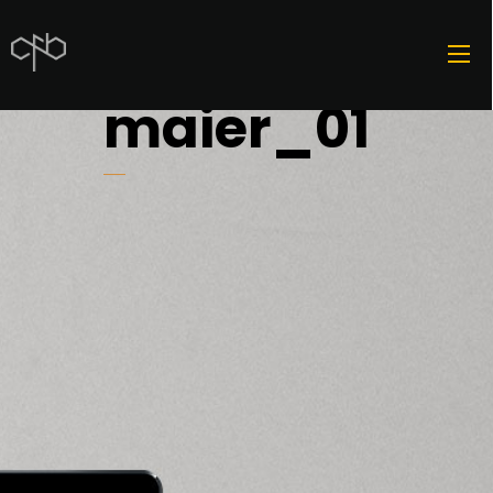
maier_01